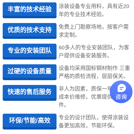
涂装设备专业用料，具有近20
丰富的技术经验
年的专业技术经验。
免费上门勘察场地，按客户需
优质的技术支持
求定制。
60多人的专业安装团队，为客
专业的安装团队
户提供设备安装服务。
设备均采用国标钢材制作 三重
过硬的设备质量
严格的质检流程，层层保关。
非人为因素，质保一年，终生
快速的售后服务
成本价维修，优惠提供易损
件。
专业的设计团队，使得涂装设
环保/节能/高效
备更加高效，节能环保。