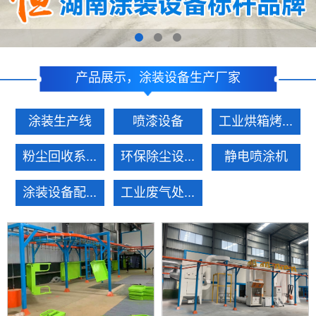
产品展示，涂装设备生产厂家
涂装生产线
喷漆设备
工业烘箱烤...
粉尘回收系...
环保除尘设...
静电喷涂机
涂装设备配...
工业废气处...