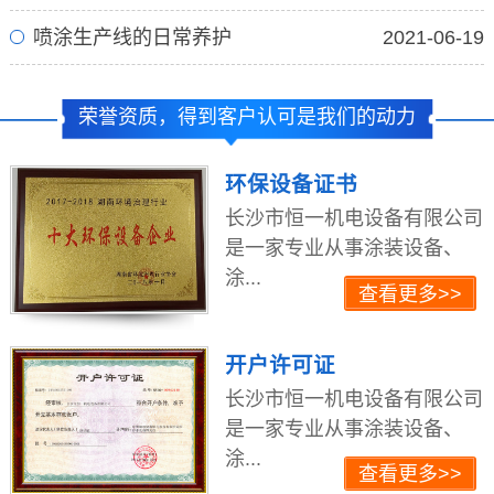
喷涂生产线的日常养护
2021-06-19
荣誉资质，得到客户认可是我们的动力
环保设备证书
长沙市恒一机电设备有限公司
是一家专业从事涂装设备、
涂...
查看更多>>
开户许可证
长沙市恒一机电设备有限公司
是一家专业从事涂装设备、
涂...
查看更多>>