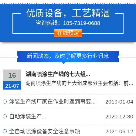
工艺
优质设备，
精湛
咨询热线：
185-7319-0688
在线预定
新闻动态，及时了解更多行业讯息
湖南喷涂生产线的七大组...
16
湖南喷涂生产线的七大组成部分主要包括：前...
21-07
涂装生产线厂家在作业时遇到事变...
2019-01-04
自动涂装生产...
2020-12-30
全自动喷涂设备安全注意事项
2021-06-12