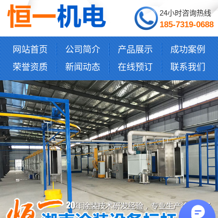
24小时咨询热线
185-7319-0688
网站首页
公司简介
产品展示
成功案例
荣誉资质
新闻动态
在线预订
联系我们