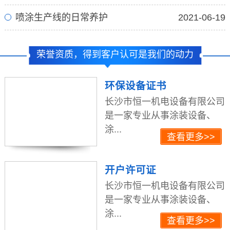
喷涂生产线的日常养护
2021-06-19
荣誉资质，得到客户认可是我们的动力
环保设备证书
长沙市恒一机电设备有限公司
是一家专业从事涂装设备、
涂...
查看更多>>
开户许可证
长沙市恒一机电设备有限公司
是一家专业从事涂装设备、
涂...
查看更多>>