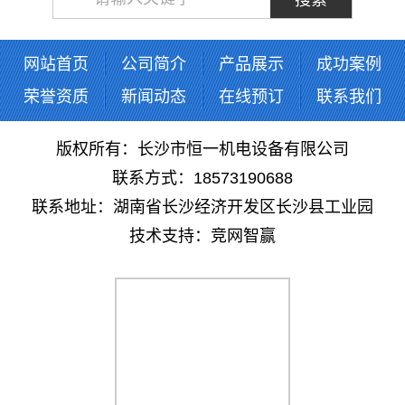
网站首页
公司简介
产品展示
成功案例
荣誉资质
新闻动态
在线预订
联系我们
版权所有：长沙市恒一机电设备有限公司
联系方式：18573190688
联系地址：湖南省长沙经济开发区长沙县工业园
技术支持：
竞网智赢