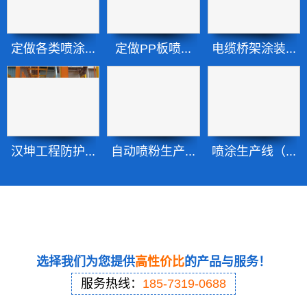
定做各类喷涂...
定做PP板喷...
电缆桥架涂装...
汉坤工程防护...
自动喷粉生产...
喷涂生产线（...
6
大理由让您选择高性价比设备
选择我们为您提供
高性价比
的产品与服务！
服务热线：
185-7319-0688