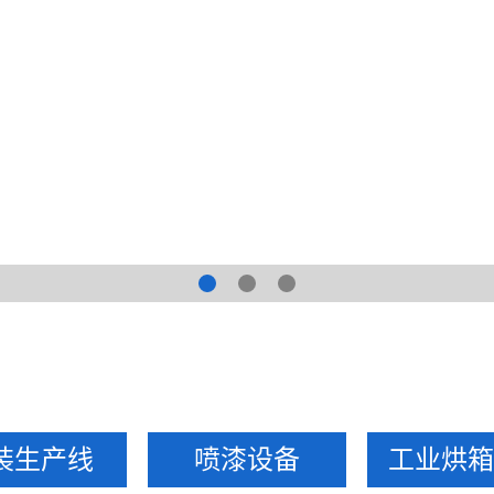
产品展示，涂装设备生产厂家
装生产线
喷漆设备
工业烘箱烤